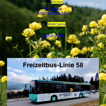
🌤
Wetter
St. Englmar
Hirschenstein
/Arber
📷
WebCams
WaldWipfelWeg
Großer Arber