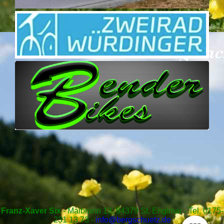
Franz-Xaver Six
- Maibrunn 13, 94379 St. Englmar - Tel. 0175-
231 13 73 -
info@bergschuetz.de